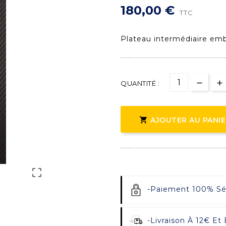
180,00 €
TTC
Plateau intermédiaire e
QUANTITÉ :

AJOUTER AU PANI

-
Paiement 100% Sécu
-
Livraison À 12€ Et