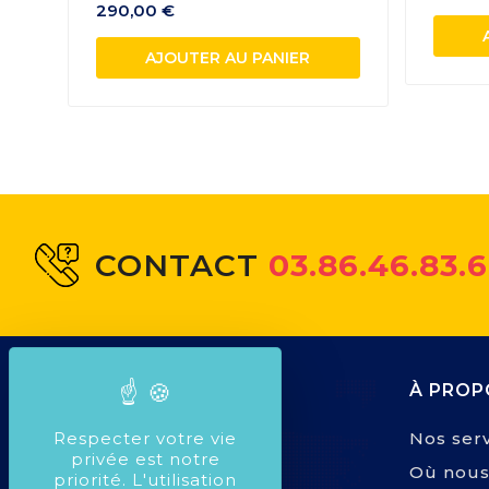
290,00 €
AJOUTER AU PANIER
CONTACT
03.86.46.83.
À PROP
Nos serv
Respecter votre vie
privée est notre
Où nous
priorité. L'utilisation