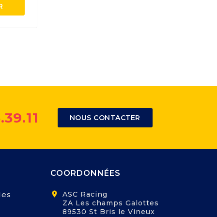
R
.39.11
NOUS CONTACTER
COORDONNÉES
les
location_on
ASC Racing
ZA Les champs Galottes
89530 St Bris le Vineux