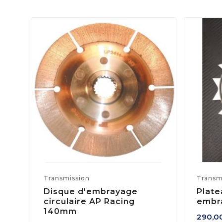
Transmission
Transm
Disque d'embrayage
Plate
circulaire AP Racing
embr
140mm
290,0