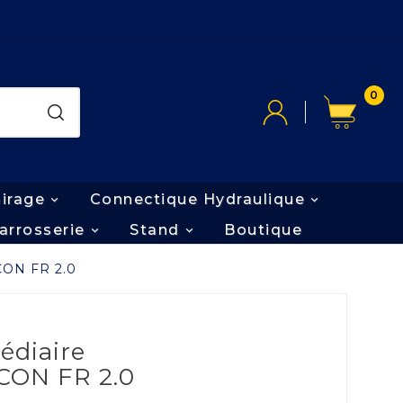
0
airage
Connectique Hydraulique
arrosserie
Stand
Boutique
CON FR 2.0
édiaire
CON FR 2.0