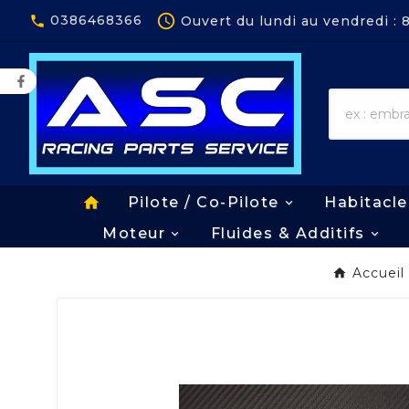
Panneau de gestion des cookies

0386468366
Ouvert du lundi au vendredi :

home
Pilote / Co-Pilote
Habitacle
Moteur
Fluides & Additifs
Accueil