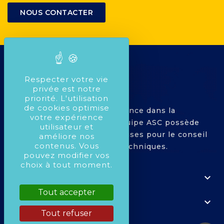
NOUS CONTACTER
Respecter votre vie
privée est notre
priorité. L'utilisation
de cookies optimise
Avec plus de 25 ans d'expérience dans la
votre expérience
compétition Automobile, l'équipe ASC possède
utilisateur et
toutes les compétences requises pour le conseil
améliore nos
contenus. Vous
dans le montage de pièces techniques.
pouvez modifier vos
choix à tout moment.

À PROPOS
Tout accepter

VOTRE COMPTE
Tout refuser