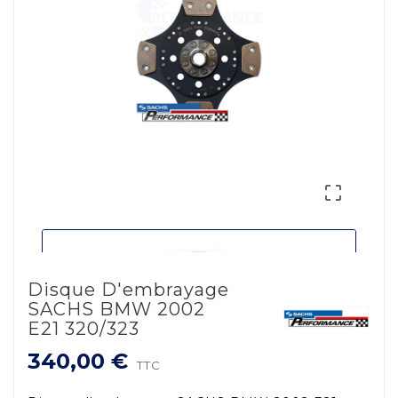

Disque D'embrayage
SACHS BMW 2002
E21 320/323
340,00 €
TTC