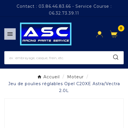
Panneau de gestion des cookies
Contact : 03.86.46.83.66 - Service Course :
06.32.73.39.11
0

Accueil
Moteur
Jeu de poulies réglables Opel C20XE Astra/Vectra
2.0L