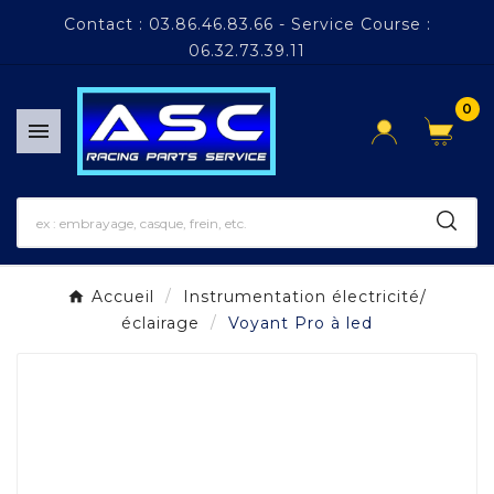
Panneau de gestion des cookies
Contact : 03.86.46.83.66 - Service Course :
06.32.73.39.11
0

Accueil
Instrumentation électricité/
éclairage
Voyant Pro à led