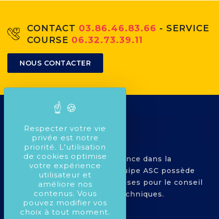
CONTACT
03.86.46.83.66
- SERVICE
COURSE
06.32.73.39.11
NOUS CONTACTER
Respecter votre vie
privée est notre
priorité. L'utilisation
de cookies optimise
Avec plus de 25 ans d'expérience dans la
votre expérience
compétition Automobile, l'équipe ASC possède
utilisateur et
toutes les compétences requises pour le conseil
améliore nos
contenus. Vous
dans le montage de pièces techniques.
pouvez modifier vos
choix à tout moment.