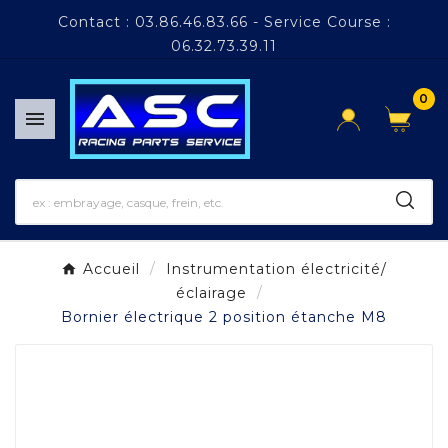
Panneau de gestion des cookies
Contact : 03.86.46.83.66 - Service Course :
06.32.73.39.11
0

Accueil
Instrumentation électricité/
éclairage
Bornier électrique 2 position étanche M8