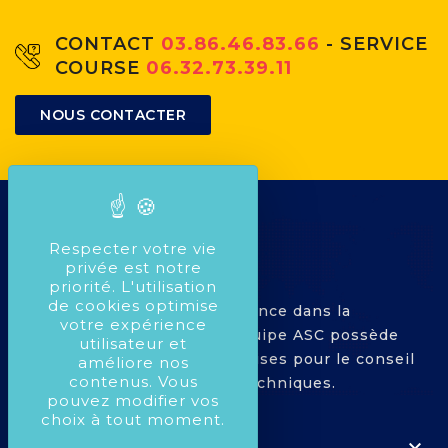
CONTACT
03.86.46.83.66
- SERVICE
COURSE
06.32.73.39.11
NOUS CONTACTER
Respecter votre vie
privée est notre
priorité. L'utilisation
de cookies optimise
Avec plus de 25 ans d'expérience dans la
votre expérience
compétition Automobile, l'équipe ASC possède
utilisateur et
toutes les compétences requises pour le conseil
améliore nos
contenus. Vous
dans le montage de pièces techniques.
pouvez modifier vos
choix à tout moment.

À PROPOS