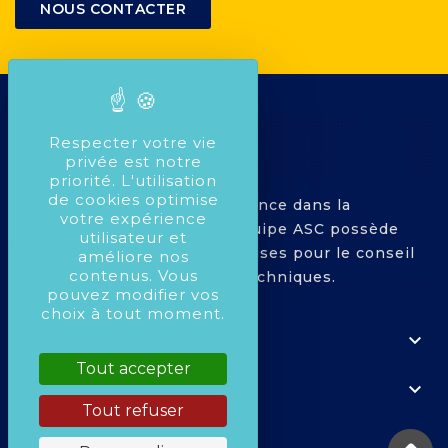
NOUS CONTACTER
Respecter votre vie
privée est notre
priorité. L'utilisation
de cookies optimise
Avec plus de 25 ans d'expérience dans la
votre expérience
compétition Automobile, l'équipe ASC possède
utilisateur et
toutes les compétences requises pour le conseil
améliore nos
contenus. Vous
dans le montage de pièces techniques.
pouvez modifier vos
choix à tout moment.

À PROPOS
Tout accepter

VOTRE COMPTE
Tout refuser

COORDONNÉES