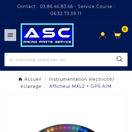
Panneau de gestion des cookies
Contact : 03.86.46.83.66 - Service Course :
06.32.73.39.11
0

Accueil
Instrumentation électricité/
éclairage
Afficheur MXL2 + GPS AIM