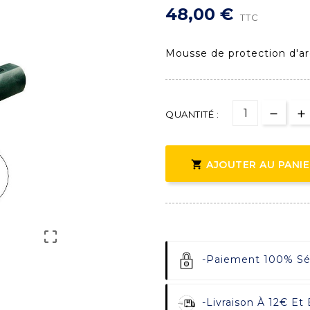
48,00 €
TTC
Mousse de protection d'a
QUANTITÉ :

AJOUTER AU PANI

-
Paiement 100% Sécu
-
Livraison À 12€ Et