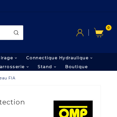
0
airage
Connectique Hydraulique
arrosserie
Stand
Boutique
ceau FIA
tection