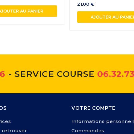
21,00 €
AJOUTER AU PANIER
AJOUTER AU PANIE
66
- SERVICE COURSE
06.32.73
OS
VOTRE COMPTE
ices
Informations personnel
 retrouver
Commandes