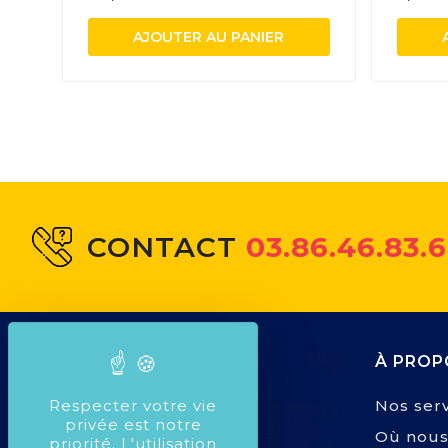
AJOUTER AU PANIER
CONTACT
03.86.46.83.
À PROP
Nos serv
Respecter votre vie
privée est notre
Où nous
priorité. L'utilisation