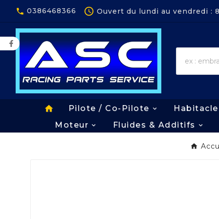
Panneau de gestion des cookies

0386468366
Ouvert du lundi au vendredi :

home
Pilote / Co-Pilote
Habitacle
Moteur
Fluides & Additifs
Accu