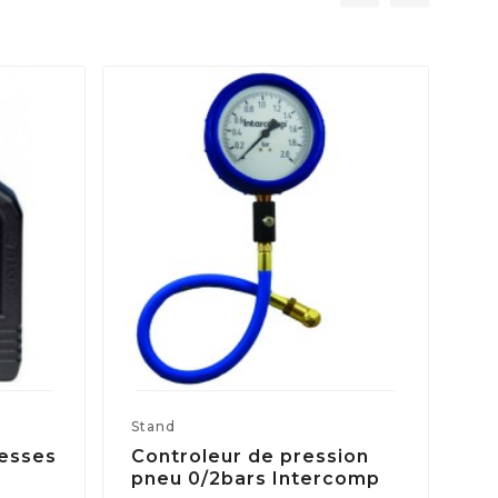
Stand
St
tesses
Controleur de pression
Bo
pneu 0/2bars Intercomp
15