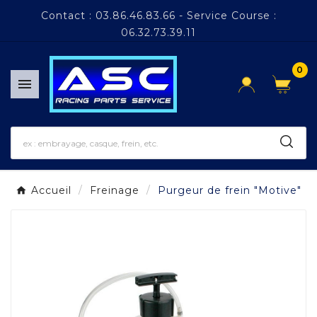
Panneau de gestion des cookies
Contact : 03.86.46.83.66 - Service Course :
06.32.73.39.11
0

Accueil
Freinage
Purgeur de frein "Motive"