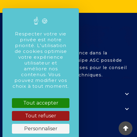
Respecter votre vie
privée est notre
priorité. L'utilisation
de cookies optimise
Avec plus de 25 ans d'expérience dans la
votre expérience
compétition Automobile, l'équipe ASC possède
utilisateur et
toutes les compétences requises pour le conseil
améliore nos
contenus. Vous
dans le montage de pièces techniques.
pouvez modifier vos
choix à tout moment.

À PROPOS
Tout accepter

VOTRE COMPTE
Tout refuser

COORDONNÉES
Personnaliser