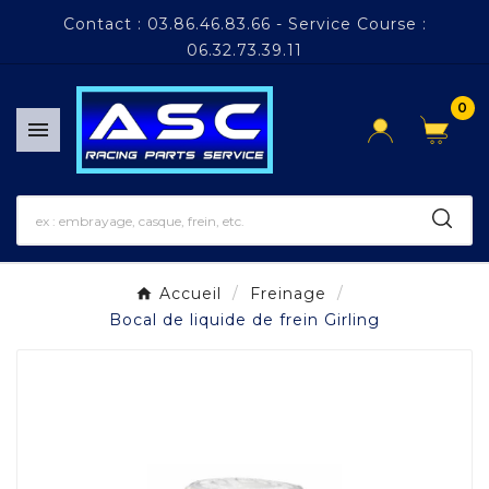
Panneau de gestion des cookies
Contact : 03.86.46.83.66 - Service Course :
06.32.73.39.11
0

Accueil
Freinage
Bocal de liquide de frein Girling