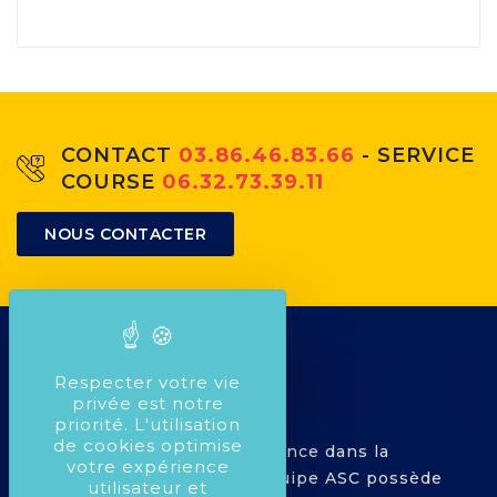
CONTACT
03.86.46.83.66
- SERVICE
COURSE
06.32.73.39.11
NOUS CONTACTER
Respecter votre vie
privée est notre
priorité. L'utilisation
de cookies optimise
Avec plus de 25 ans d'expérience dans la
votre expérience
compétition Automobile, l'équipe ASC possède
utilisateur et