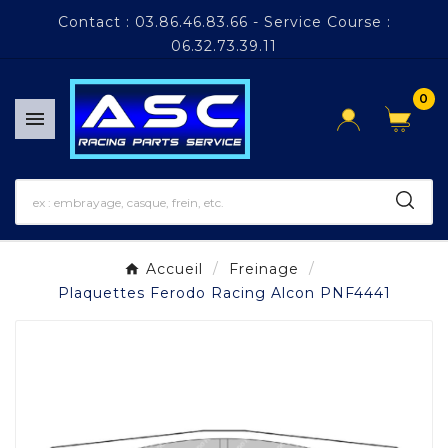
Panneau de gestion des cookies
Contact : 03.86.46.83.66 - Service Course :
06.32.73.39.11
0

Accueil
Freinage
Plaquettes Ferodo Racing Alcon PNF4441