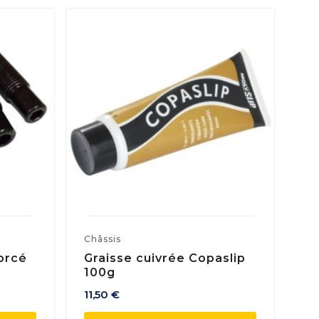
Châssis
orcé
Graisse cuivrée Copaslip
100g
11,50 €