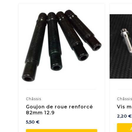
Châssis
Châssi
Goujon de roue renforcé
Vis m
82mm 12.9
2,20 €
5,50 €