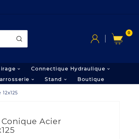
0
airage
Connectique Hydraulique
arrosserie
Stand
Boutique
 12x125
 Conique Acier
x125