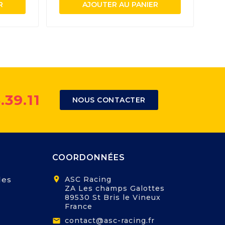
R
AJOUTER AU PANIER
.39.11
NOUS CONTACTER
COORDONNÉES
les
location_on
ASC Racing
ZA Les champs Galottes
89530 St Bris le Vineux
France
contact@asc-racing.fr
email