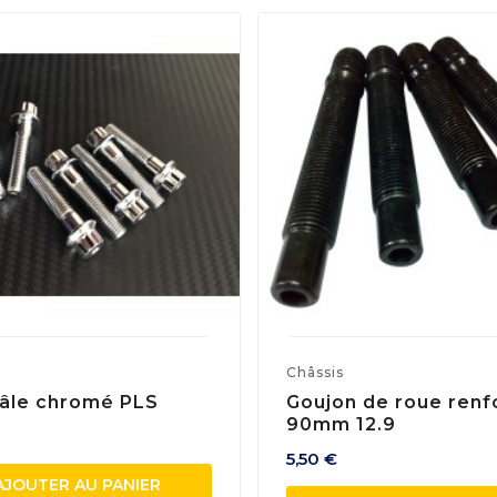
s
Châssis
âle chromé PLS
Goujon de roue renf
90mm 12.9
5,50 €
AJOUTER AU PANIER