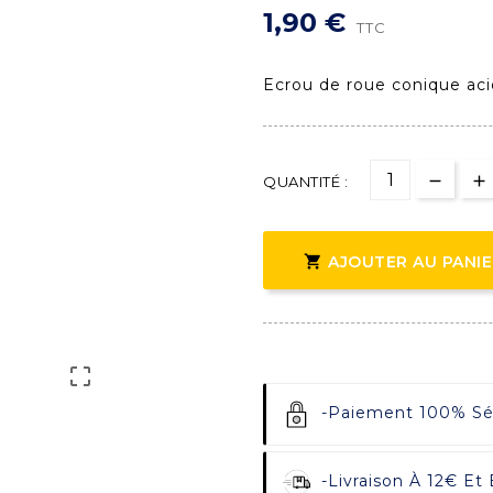
1,90 €
TTC
Ecrou de roue conique aci
QUANTITÉ :

AJOUTER AU PANI

-
Paiement 100% Sécu
-
Livraison À 12€ Et