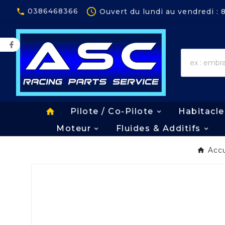
Panneau de gestion des cookies

0386468366
Ouvert du lundi au vendredi :

home
Pilote / Co-Pilote
Habitacle
Moteur
Fluides & Additifs
Accu