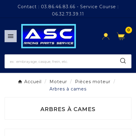
Panneau de gestion des cookies
Contact : 03.86.46.83.66 - Service Course :
06.32.73.39.11
0

Accueil
Moteur
Pièces moteur
Arbres à cames
ARBRES À CAMES