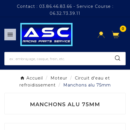
Panneau de gestion des cookies
Contact : 03.86.46.83.66 - Service Course :
06.32.73.39.11
0

Accueil
Moteur
Circuit d'eau et
refroidissement
Manchons alu 75mm
MANCHONS ALU 75MM