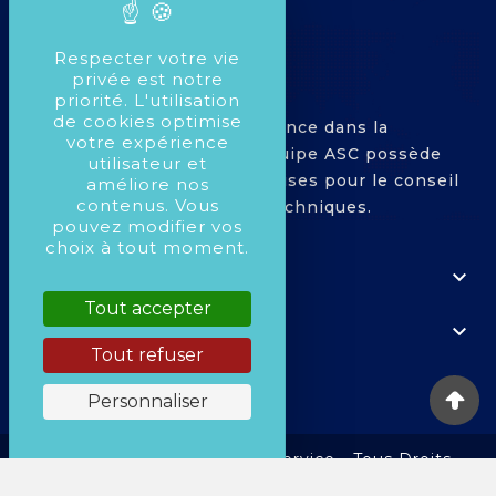
Respecter votre vie
privée est notre
priorité. L'utilisation
de cookies optimise
Avec plus de 25 ans d'expérience dans la
votre expérience
compétition Automobile, l'équipe ASC possède
utilisateur et
toutes les compétences requises pour le conseil
améliore nos
contenus. Vous
dans le montage de pièces techniques.
pouvez modifier vos
choix à tout moment.

À PROPOS
Tout accepter

VOTRE COMPTE
Tout refuser

COORDONNÉES
Personnaliser
2025 © ASC Racing Parts Service - Tous Droits
Réservés