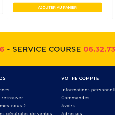
AJOUTER AU PANIER
66
- SERVICE COURSE
06.32.73
OS
VOTRE COMPTE
ices
Informations personnel
 retrouver
Commandes
mes-nous ?
Avoirs
ons générales de ventes
Adresses