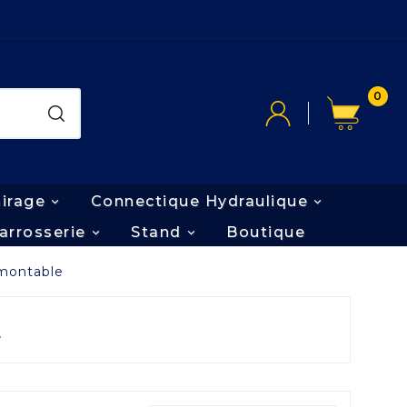
0
airage
Connectique Hydraulique
arrosserie
Stand
Boutique
montable
E