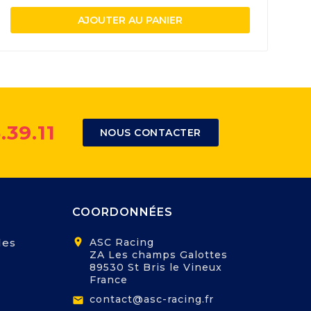
AJOUTER AU PANIER
.39.11
NOUS CONTACTER
COORDONNÉES
les
location_on
ASC Racing
ZA Les champs Galottes
89530 St Bris le Vineux
France
contact@asc-racing.fr
email