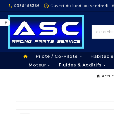
Panneau de gestion des cookies

0386468366
Ouvert du lundi au vendredi :

home
Pilote / Co-Pilote
Habitacle
Moteur
Fluides & Additifs
Accue